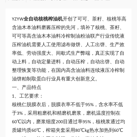
YZYW
全自动核桃榨油机
开创了可可、茶籽、核桃等高
含油木本油料磨酱压榨的先河，填补了核桃、茶籽、
可可等高含油木本油料冷榨制油粉油联产行业传统液
压榨油机需要人工使用滤布做饼、人工出饼、生产效
率低、劳动强度大、间歇式生产弊端，真正实现了自
动上料，自动定量进料，自动压榨，自动出饼、自动
整理恢复等功能，在国内高含油油料连续液压冷榨制
油饼粕制取蛋白行业具有重大创新意义。
一、产品特点
1、工艺要求：
核桃仁脱膜衣后，脱膜衣率不低于95%，含水率不低
于3%，采用粗磨机和精磨机磨浆，磨机温度控制在
60℃以内，磨浆细度200目通过率95%，核桃浆通过均
质罐均质60℃，榨箱夹套采用80℃kg热水加热到60℃