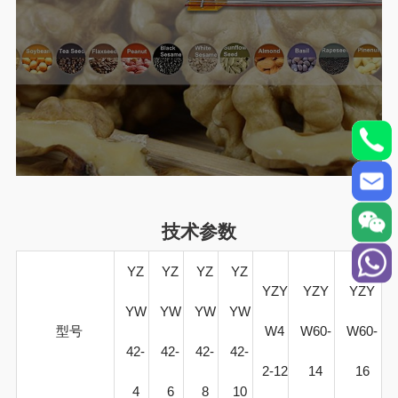
技术参数
YZ
YZ
YZ
YZ
YZY
YZY
YZY
YW
YW
YW
YW
型号
W4
W60-
W60-
42-
42-
42-
42-
2-12
14
16
4
6
8
10