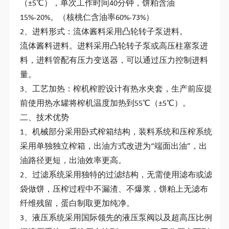
（±5℃），单次工作时间40分钟，饼粕含油
15%-20%。（核桃仁含油率60%-73%）
2、进料形式：流体酱料采用凸轮转子泵进料。
流体酱料进料。进料采用凸轮转子泵或高压柱塞泵进
料，进料管配有压力变送器，可以通过压力控制进料
量。
3、工艺加热：榨机榨腔设计有热水夹套，生产前应提
前使用热水罐将榨机温度加热到55℃（±5℃）。
二、技术优势
1、机械部分采用卧式榨箱结构，装料系统和压榨系统
采用单独独立榨箱，出油方式改进为“端面出油”，出
油路径更短，出油效率更高。
2、过滤系统采用独特的过滤结构，无需使用滤布或滤
袋做饼，压榨过程中不漏渣、不爆浆，饼粕上无滤布
纤维残留，蛋白制取更加纯净。
3、液压系统采用国际领先的液压泵阀以及超高压比例