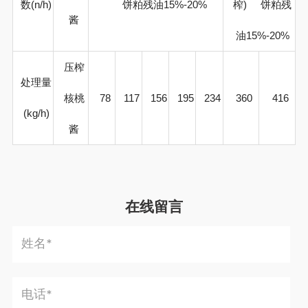
数
(n/h)
饼粕残油15%-20%
榨
)
饼粕残
酱
油
15%-20%
压榨
处理量
核桃
78
117
156
195
234
360
416
(kg/h)
酱
在线留言