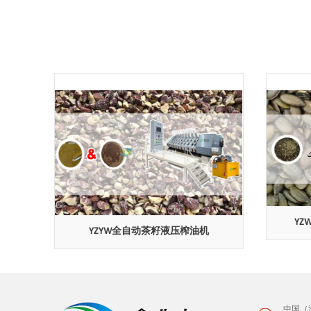
YZ
机
YZYW全自动茶籽液压榨油机
中国（