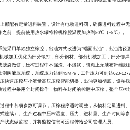
低于3%，采用切丁机切成1cm以内颗粒状，采用刮板皮带输送到
上部配有定量进料装置，设计有电动进料阀，确保进料过程中无
之前，提前使用热水罐将榨机榨腔温度加热到50℃（±5℃）。
系统采用单独独立榨腔，出油方式改进为“端面出油”，出油路径
全部机械加工优化为部分锻打，部分钢材。部分机械加工，部分铆
或滤袋做饼，压榨过程中不漏渣、不爆浆，饼粕上无滤布纤维残
液压系统，系统压力达到45MPa，工作压力可到达623-1272
压快速压榨与小流量高压压榨智能切换，出油更加彻底，饼粕残
油过程中采用全封闭操作，物料在封闭的榨腔中压榨，整个压榨
压榨过程中各项参数可调节，压榨程序适时调整，从物料定量进料
式连续）。生产过程中压榨温度、压力、进料量、生产时间等参
产状态做监控，并将监控信息可远程传给公司管理人员。