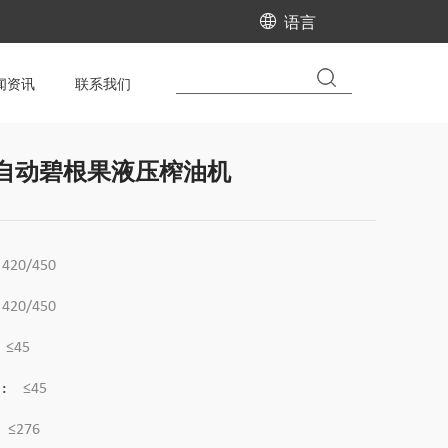
语言
闻资讯
联系我们
全自动碧根果液压榨油机
420/450
420/450
≤45
:
≤45
≤276