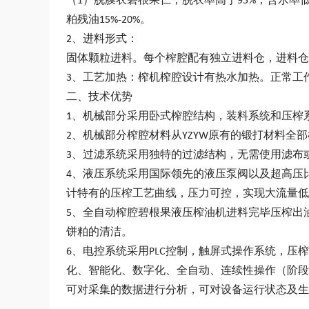
（1）脱膜衣碧根果仁，脱衣率高于95%，含水率
粕残油15%-20%。
2、进料形式：
固体颗粒进料。每个榨腔配有独立进料仓，进料仓
3、工艺加热：榨机榨腔设计有热水加热。正常工作
二、技术优势
1、机械部分采用卧式榨腔结构，装料系统和压榨
2、机械部分榨腔材料从YZYW原有的锻打材料
3、过滤系统采用独特的过滤结构，无需使用滤布
4、液压系统采用国际领先的液压泵阀以及超高压比例阀
计特有的压榨工艺曲线，压力可控，实现大流量低
5、全自动榨腔
碧根果液压榨油机
进料完毕压榨出
饼粕的清洁。
6、电控系统采用PLC控制，触屏式操作系统，
化、智能化、数字化、全自动、连续性操作（阶段
可对采集的数据进行分析，可对设备运行状态及生