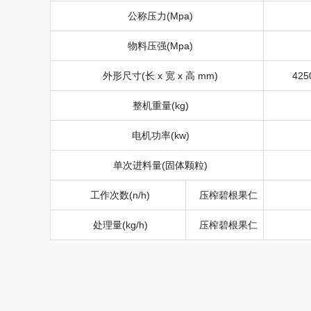
公称压力
(Mpa)
物料压强
(Mpa)
外形尺寸
(
长
x
宽
x
高
mm)
425
整机重量
(kg)
电机功率
(kw)
单次进料量
(
固体颗粒
)
工作次数
(n/h)
压榨碧根果仁
处理量
(kg/h)
压榨碧根果仁