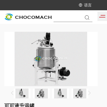
语言
当前位置:
首页
/
产品中心
/
可可榨油机生产线
可可液升温罐