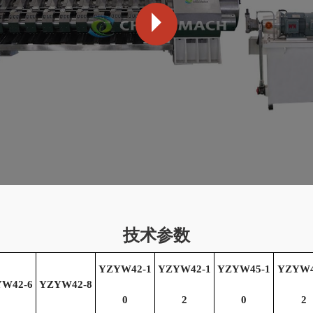
技术参数
YZYW42-1
YZYW42-1
YZYW45-1
YZYW4
W42-6
YZYW42-8
0
2
0
2