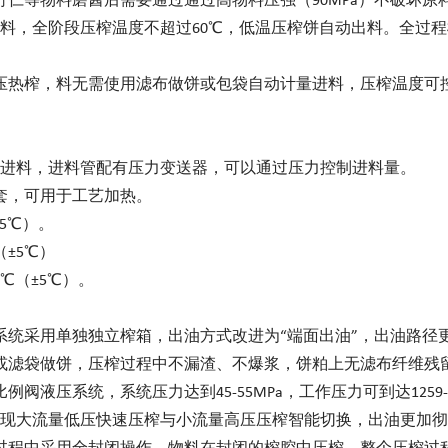
籽仁等物料磨酱后需要通过通过高物料压强（90MPa）不破坏
料，全阶段压榨温度不超过60℃，低温压榨饼自动出料。全过
压热榨，料无需使用滤布做饼或包袋自动计量进料，压榨温度可
进料，进料管配有压力变送器，可以通过压力控制进料量。
套，可用于工艺加热。
5℃）。
±5℃）
℃（±5℃）。
系统采用单独独立榨箱，出油方式改进为“端面出油”，出油路径
或滤袋做饼，压榨过程中不漏渣、不爆浆，饼粕上无滤布纤维残
系统，系统压力达到45-55MPa，工作压力可到达1259-2861
现大流量低压快速压榨与小流量高压压榨智能切换，出油更加彻