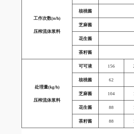
核桃酱
工作次数
(n/h)
芝麻酱
压榨流体浆料
花生酱
茶籽酱
可可液
156
核桃酱
62
处理量
(kg/h)
芝麻酱
104
压榨流体浆料
花生酱
88
茶籽酱
88