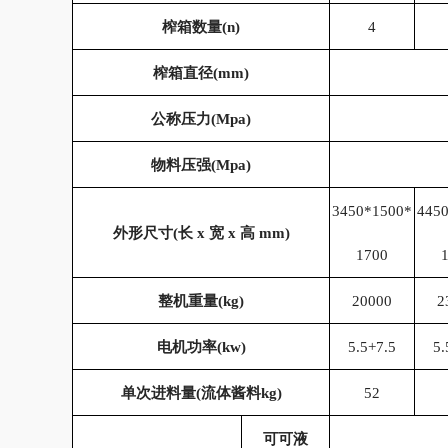
榨箱数量(
n)
4
榨箱直径
(mm)
公称压力
(Mpa)
物料压强
(Mpa)
3450*1500*
445
外形尺寸
(
长
x
宽
x
高
mm)
1700
整机重量
(kg)
20000
2
电机功率
(kw)
5.5+7.5
5.
单次进料量
(
流体酱料
kg)
52
可可液