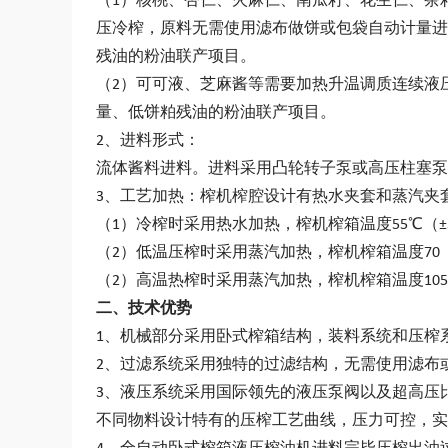
（1）核桃、杏仁、火麻仁、南瓜籽、花生仁、茶
压冷榨，原料无需使用滤布做饼或包袋自动计量进
残油的粉油联产项目。
（2）可可液、芝麻酱等需要加热升温调质连续液
量、低饼粕残油的粉油联产项目。
2、进料形式：
流体酱料进料。进料采用凸轮转子泵或高压柱塞泵
3、工艺加热：榨机榨腔设计有热水夹套和蒸汽夹
（1）冷榨时采用热水加热，榨机榨箱温度55℃（±
（2）低温压榨时采用蒸汽加热，榨机榨箱温度70（
（2）高温热榨时采用蒸汽加热，榨机榨箱温度105
二、技术优势
1、机械部分采用卧式榨箱结构，装料系统和压榨
2、过滤系统采用独特的过滤结构，无需使用滤布
3、液压系统采用国际领先的液压泵阀以及超高压比例阀液压
不同物料设计特有的压榨工艺曲线，压力可控，实