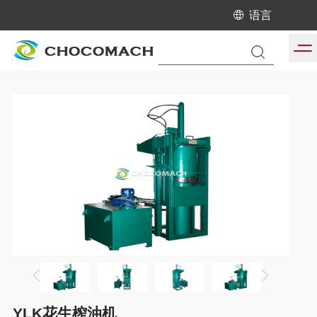
语言
当前位置:
首页
/
产品中心
/
花生榨油机生产线
YLK花生榨油机