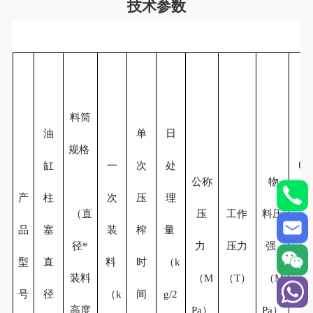
技术参数
料筒
油
单
日
规格
缸
一
次
处
电
公称
物
产
柱
次
压
理
机
（直
压
工作
料
压
品
塞
装
榨
量
功
径*
力
压力
强
型
直
料
时
（k
率
装料
（M
（T）
（M
号
径
（k
间
g/2
（k
高度
Pa）
Pa）