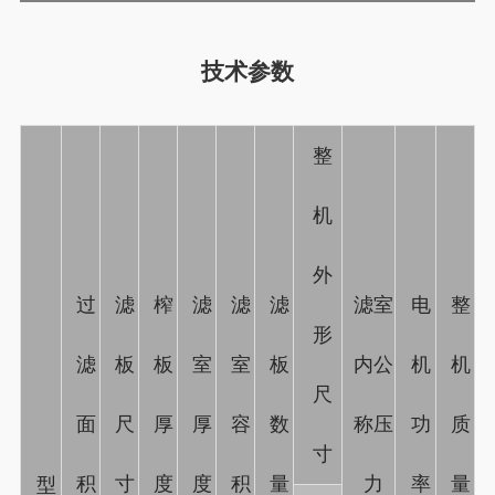
技术参数
整
机
外
过
滤
榨
滤
滤
滤
滤室
电
整
形
滤
板
板
室
室
板
内公
机
机
尺
面
尺
厚
厚
容
数
称压
功
质
寸
积
寸
度
度
积
量
力
率
量
型