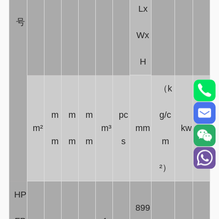
Lx
号
Wx
H
（k
m
m
m
pc
g/c
m²
m³
mm
kw
T
m
m
m
s
m
²）
HP
899