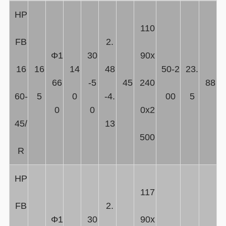
HP
110
FB
2.
Φ1
30
90x
16
16
14
48
50-2
23.
66
-5
45
240
88
60-
5
0
-4.
00
5
0
0
0x2
45/
13
500
R
HP
117
FB
2.
Φ1
30
90x