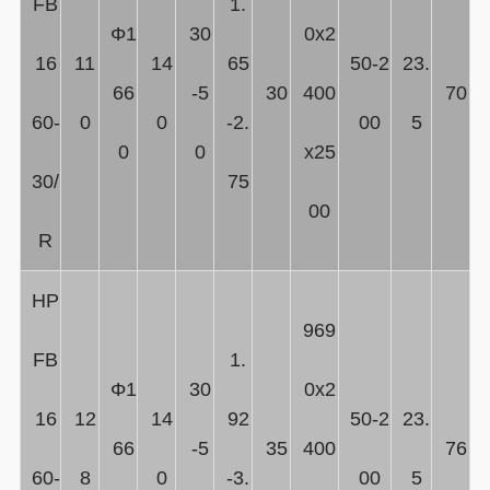
FB
1.
Φ1
30
0x2
16
11
14
65
50-2
23.
66
-5
30
400
70
60-
0
0
-2.
00
5
0
0
x25
30/
75
00
R
HP
969
FB
1.
Φ1
30
0x2
16
12
14
92
50-2
23.
66
-5
35
400
76
60-
8
0
-3.
00
5